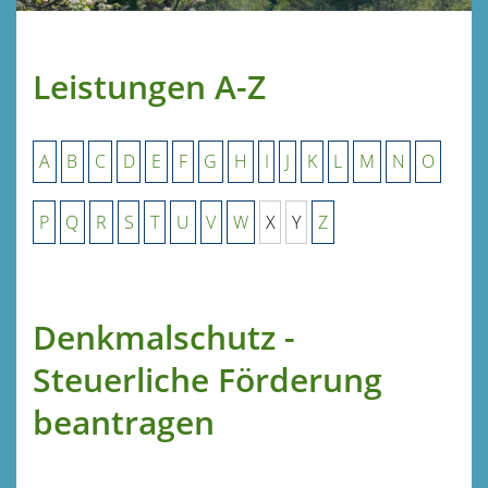
Leistungen A-Z
A
B
C
D
E
F
G
H
I
J
K
L
M
N
O
P
Q
R
S
T
U
V
W
X
Y
Z
Denkmalschutz -
Steuerliche Förderung
beantragen