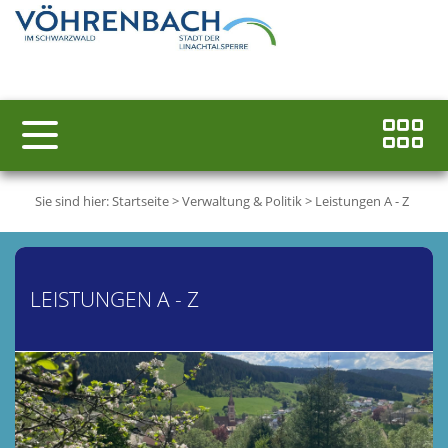
Sie sind hier:
Startseite
>
Verwaltung & Politik
>
Leistungen A - Z
LEISTUNGEN A - Z