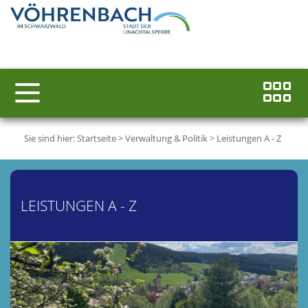
Sie sind hier:
Startseite
>
Verwaltung & Politik
>
Leistungen A - Z
LEISTUNGEN A - Z