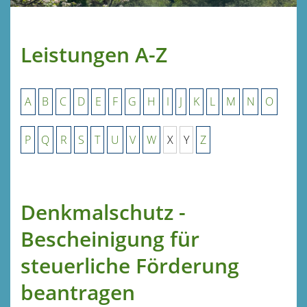
Leistungen A-Z
A
B
C
D
E
F
G
H
I
J
K
L
M
N
O
P
Q
R
S
T
U
V
W
X
Y
Z
Denkmalschutz -
Bescheinigung für
steuerliche Förderung
beantragen