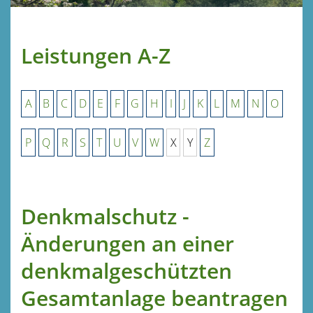
Leistungen A-Z
A
B
C
D
E
F
G
H
I
J
K
L
M
N
O
P
Q
R
S
T
U
V
W
X
Y
Z
Denkmalschutz -
Änderungen an einer
denkmalgeschützten
Gesamtanlage beantragen