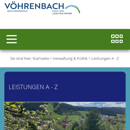
Sie sind hier:
Startseite
>
Verwaltung & Politik
>
Leistungen A - Z
LEISTUNGEN A - Z