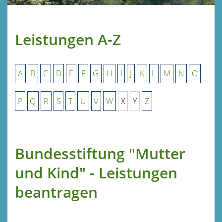
Leistungen A-Z
A
B
C
D
E
F
G
H
I
J
K
L
M
N
O
P
Q
R
S
T
U
V
W
X
Y
Z
Bundesstiftung "Mutter
und Kind" - Leistungen
beantragen