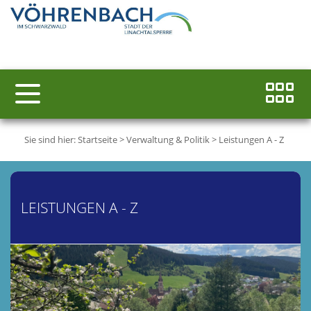
Sie sind hier:
Startseite
>
Verwaltung & Politik
>
Leistungen A - Z
LEISTUNGEN A - Z