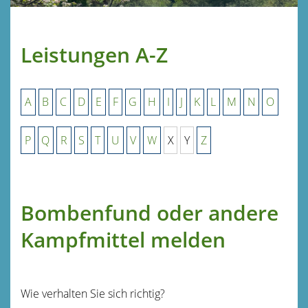
Leistungen A-Z
A
B
C
D
E
F
G
H
I
J
K
L
M
N
O
P
Q
R
S
T
U
V
W
X
Y
Z
Bombenfund oder andere
Kampfmittel melden
Wie verhalten Sie sich richtig?