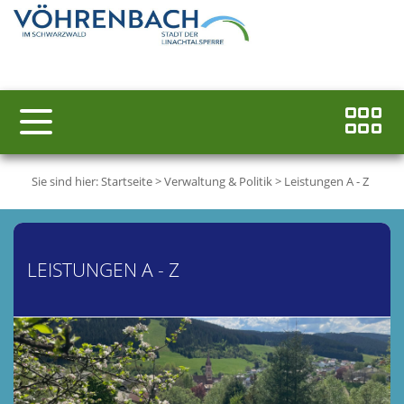
Sie sind hier:
Startseite
>
Verwaltung & Politik
>
Leistungen A - Z
LEISTUNGEN A - Z