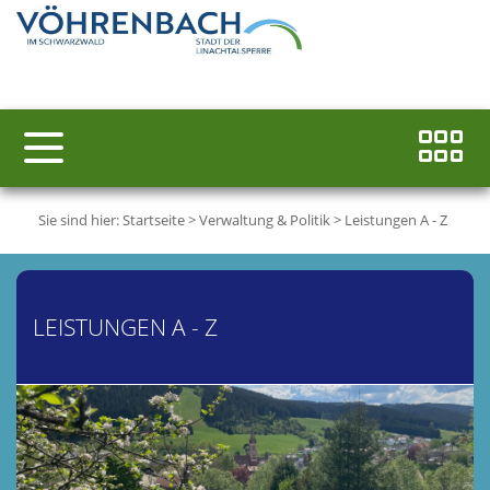
Sie sind hier:
Startseite
>
Verwaltung & Politik
>
Leistungen A - Z
LEISTUNGEN A - Z