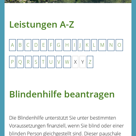
Leistungen A-Z
A
B
C
D
E
F
G
H
I
J
K
L
M
N
O
P
Q
R
S
T
U
V
W
X
Y
Z
Blindenhilfe beantragen
Die Blindenhilfe unterstützt Sie unter bestimmten
Voraussetzungen finanziell, wenn Sie blind oder einer
blinden Person gleichgestellt sind. Dieser pauschale