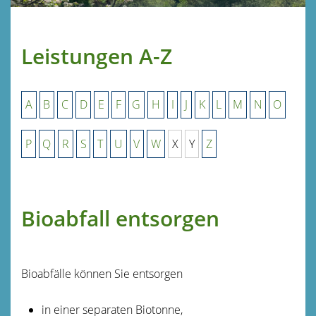
Leistungen A-Z
A
B
C
D
E
F
G
H
I
J
K
L
M
N
O
P
Q
R
S
T
U
V
W
X
Y
Z
Bioabfall entsorgen
Bioabfälle können Sie entsorgen
in einer separaten Biotonne,