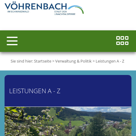
Sie sind hier:
Startseite
>
Verwaltung & Politik
>
Leistungen A - Z
LEISTUNGEN A - Z