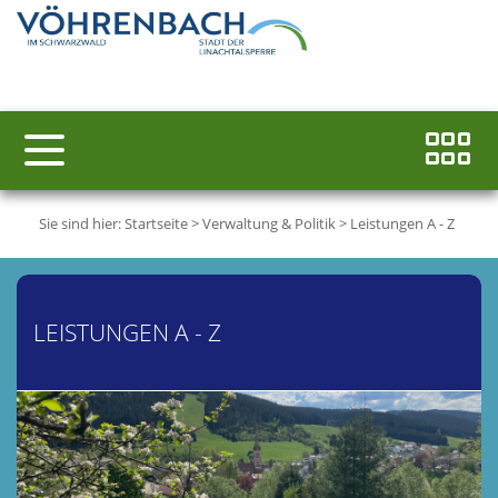
Sie sind hier:
Startseite
>
Verwaltung & Politik
>
Leistungen A - Z
LEISTUNGEN A - Z