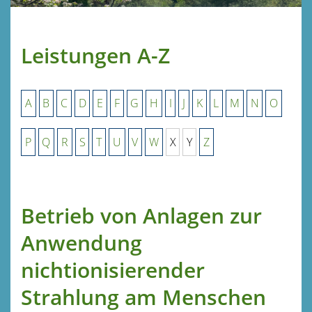
Leistungen A-Z
A
B
C
D
E
F
G
H
I
J
K
L
M
N
O
P
Q
R
S
T
U
V
W
X
Y
Z
Betrieb von Anlagen zur
Anwendung
nichtionisierender
Strahlung am Menschen