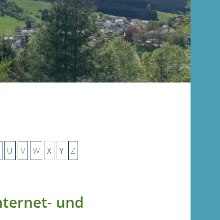
U
V
W
X
Y
Z
nternet- und