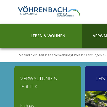
LEBEN & WOHNEN
VERWAL
Sie sind hier:
Startseite
>
Verwaltung & Politik
>
Leistungen A -
VERWALTUNG &
LEIS
POLITIK
Rathaus