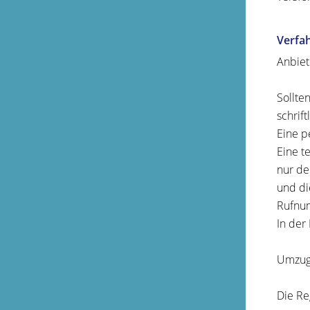
Verfa
Anbiet
Sollte
schrif
Eine p
Eine t
nur de
und di
Rufnum
In der
Umzu
Die Re