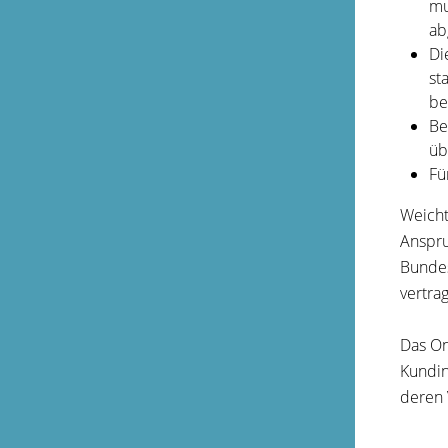
mu
ab
Di
st
be
Be
üb
Fü
Weicht
Anspru
Bundes
vertra
Das On
Kundin
deren 