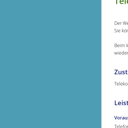
Tel
Der We
Sie kö
Beim W
wieder
Zust
Teleko
Leis
Vorau
Telefo