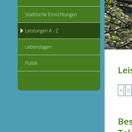
Städtische Einrichtungen
Leistungen A - Z
Lebenslagen
Politik
Lei
A
B
Bes