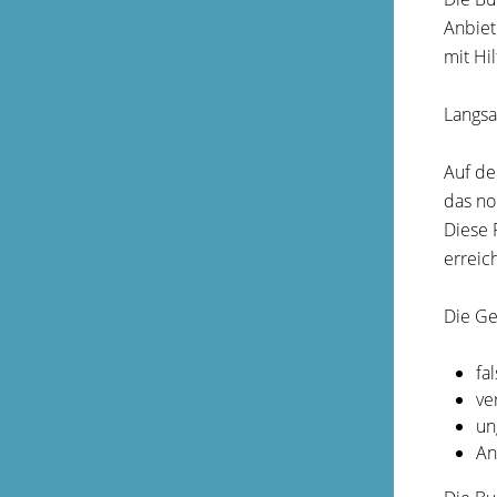
Anbiet
mit Hi
Langsa
Auf de
das no
Diese 
erreic
Die Ge
fa
ve
un
An