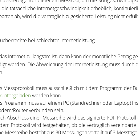
ndesnetzagentur bietet ein Messtool, um die Surfgeschwindigke
 die tatsächliche Internetgeschwindigkeit erheblich, kontinuie
arten ab, wird die vertraglich zugesicherte Leistung nicht erfüllt
ucherrechte bei schlechter Internetleistung
as Internet zu langsam ist, dann kann der monatliche Betrag g
igt werden. Die Abweichung der Internetleistung muss durch e
n.
s Messprotokoll muss ausschließlich mit dem Programm der Bu
runtergeladen
werden kann.
s Programm muss auf einem PC (Standrechner oder Laptop) ins
dem/Router verbunden sein.
ch Abschluss einer Messreihe wird das signierte PDF-Protokoll a
 dem Protokoll wird festgehalten, ob die vertraglich vereinbart
ne Messreihe besteht aus 30 Messungen verteilt auf 3 Messtage