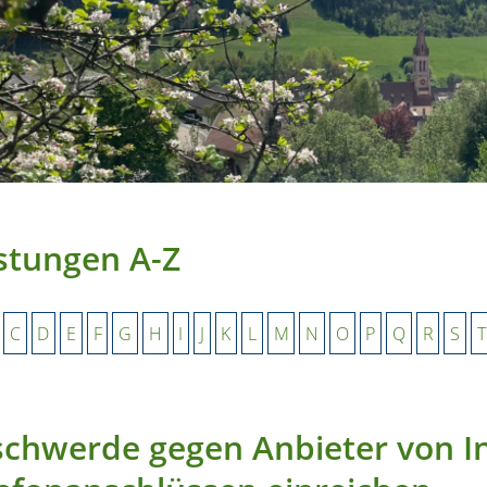
stungen A-Z
C
D
E
F
G
H
I
J
K
L
M
N
O
P
Q
R
S
T
chwerde gegen Anbieter von I