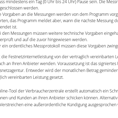
ss mindestens ein Tag (0 Uhr bis 24 Uhr) Pause sein. Die Mess
geschlossen werden.
e Vorgaben an die Messungen werden von dem Programm vorgeg
arten, das Programm meldet aber, wann die nächste Messung d
endet ist.
i den Messungen müssen weitere technische Vorgaben eingehal
erprüft und auf die zuvor hingewiesen werden.
r ein ordentliches Messprotokoll müssen diese Vorgaben zwin
 die Festnetzinternetleistung von der vertraglich vereinbarten 
ch an Ihren Anbieter wenden. Voraussetzung ist das signierte
netzagentur. Entweder wird der monatlichen Betrag gemindert 
glich vereinbarten Leistung gesetzt.
line-Tool der Verbraucherzentrale erstellt automatisch ein Sc
nen und Kunden an ihren Anbieter schicken können. Alternativ i
Verstreichen eine außerordentliche Kündigung ausgesprochen