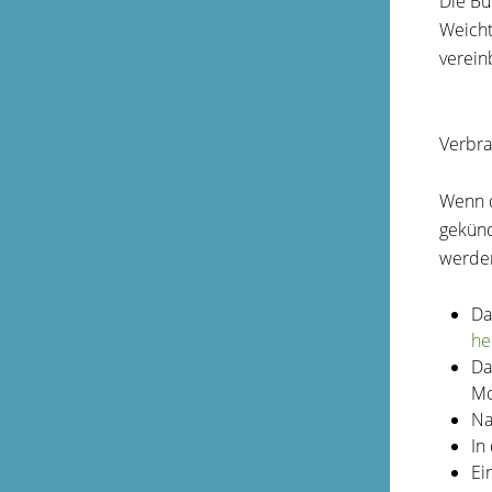
Die Bu
Weicht
vereinb
Verbra
Wenn d
gekünd
werde
Da
he
Da
Mo
Na
In
Ei