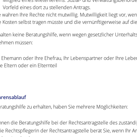
Mitglied eines Mietervereins. Sozial- und Verwaltungsbehörde
Vorfeld eines dort zu stellenden Antrags.
e wahren Ihre Rechte nicht mutwillig.
Mutwilligkeit liegt vor, we
e Kosten selbst tragen müsste und die vernünftigerweise auf d
halten keine Beratungshilfe, wenn wegen gesetzlicher Unterhalt
ehmen müssen:
r Ehemann oder Ihre Ehefrau, Ihr Lebenspartner oder Ihre Lebe
re Eltern oder ein Elternteil
hrensablauf
atungshilfe zu erhalten, haben Sie mehrere Möglichkeiten:
nnen die Beratungshilfe bei der Rechtsantragstelle des zuständ
ie Rechtspflegerin der Rechtsantragstelle berät Sie, wenn Ihr A