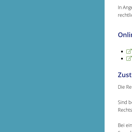
In Ang
rechtl
Onli
Zust
Die Re
Sind b
Rechts
Bei ei