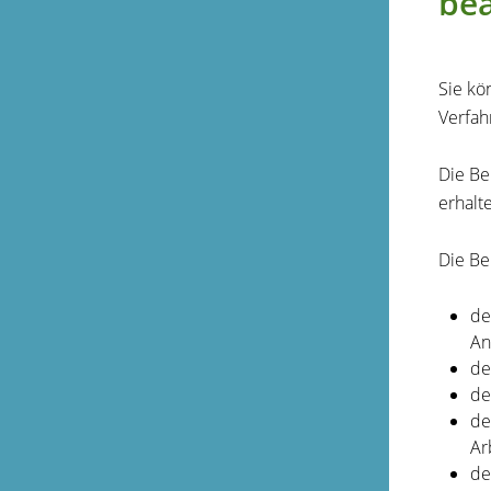
be
Sie kö
Verfah
Die Be
erhalt
Die Be
de
An
de
de
de
Ar
de