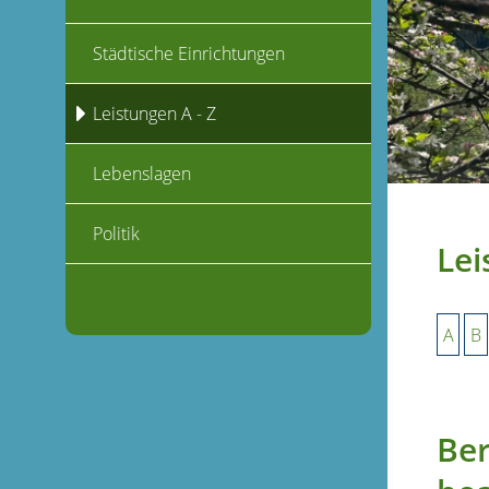
Städtische Einrichtungen
Leistungen A - Z
Lebenslagen
Politik
Lei
A
B
Ber