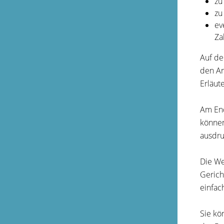
zu
zu
ev
Za
Auf de
den An
Erläut
Am End
können
ausdru
Die We
Gerich
einfac
Sie kö