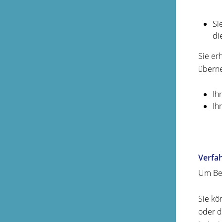
Si
di
Sie er
übern
Ih
Ih
Verfa
Um Ber
Sie kö
oder d