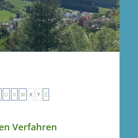
U
V
W
X
Y
Z
hen Verfahren