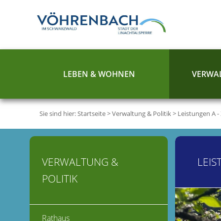
LEBEN & WOHNEN
VERWAL
Sie sind hier:
Startseite
>
Verwaltung & Politik
>
Leistungen A -
VERWALTUNG &
LEIS
POLITIK
Rathaus