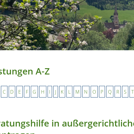
stungen A-Z
C
D
E
F
G
H
I
J
K
L
M
N
O
P
Q
R
S
T
atungshilfe in außergerichtlic