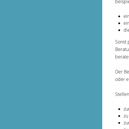
beispi
ei
ei
di
Sonst 
Beratu
berate
Der Be
oder e
Stelle
zu
zu
zu