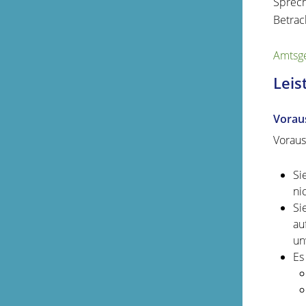
Sprech
Betrac
Amtsge
Leis
Vorau
Voraus
Si
ni
Si
au
un
Es