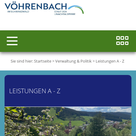
Sie sind hier:
Startseite
>
Verwaltung & Politik
>
Leistungen A - Z
LEISTUNGEN A - Z