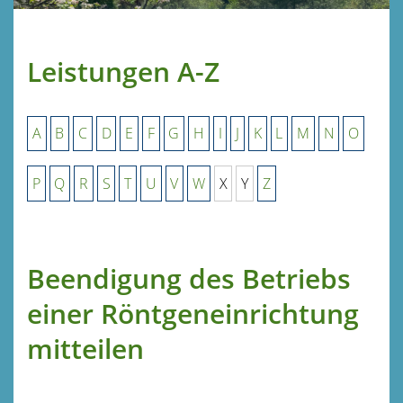
Leistungen A-Z
A
B
C
D
E
F
G
H
I
J
K
L
M
N
O
P
Q
R
S
T
U
V
W
X
Y
Z
Beendigung des Betriebs
einer Röntgeneinrichtung
mitteilen