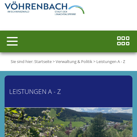
Sie sind hier:
Startseite
>
Verwaltung & Politik
>
Leistungen A - Z
LEISTUNGEN A - Z