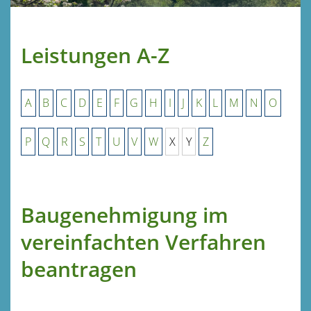
Leistungen A-Z
A
B
C
D
E
F
G
H
I
J
K
L
M
N
O
P
Q
R
S
T
U
V
W
X
Y
Z
Baugenehmigung im
vereinfachten Verfahren
beantragen