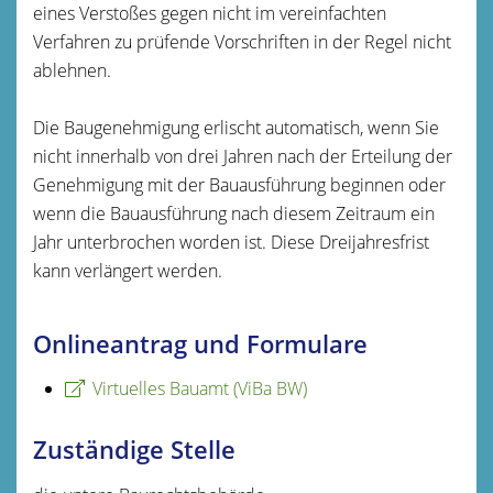
eines Ve
r
stoßes gegen nicht im vereinfachten
Verfahren zu prüfende Vo
r
schriften in der Regel nicht
ablehnen.
Die Baugenehmigung erlischt
automatisch
, wenn Sie
nicht inne
r
halb von drei Jahren nach der Erteilung der
Genehmigung mit der Bauausführung beginnen oder
wenn die Bauausführung nach di
e
sem Zeitraum ein
Jahr unterbrochen worden ist. Die
se
Dreijahre
s
frist
kann verlängert werden.
Onlineantrag und Formulare
Virtuelles Bauamt (ViBa BW)
Zuständige Stelle