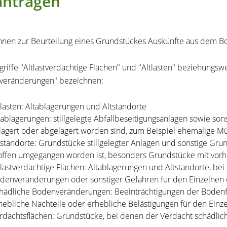
antragen
nnen zur Beurteilung eines Grundstückes Auskünfte aus dem Bod
griffe "Altlastverdächtige Flächen" und "Altlasten" beziehungsw
veränderungen" bezeichnen:
tlasten: Altablagerungen und Altstandorte
tablagerungen: stillgelegte Abfallbeseitigungsanlagen sowie son
lagert oder abgelagert worden sind, zum Beispiel ehemalige Mü
tstandorte: Grundstücke stillgelegter Anlagen und sonstige G
offen umgegangen worden ist, besonders Grundstücke mit vorhe
tlastverdächtige Flächen: Altablagerungen und Altstandorte, be
denveränderungen oder sonstiger Gefahren für den Einzelnen o
hädliche Bodenveränderungen: Beeinträchtigungen der Bodenfun
hebliche Nachteile oder erhebliche Belästigungen für den Einz
rdachtsflächen: Grundstücke, bei denen der Verdacht schädli