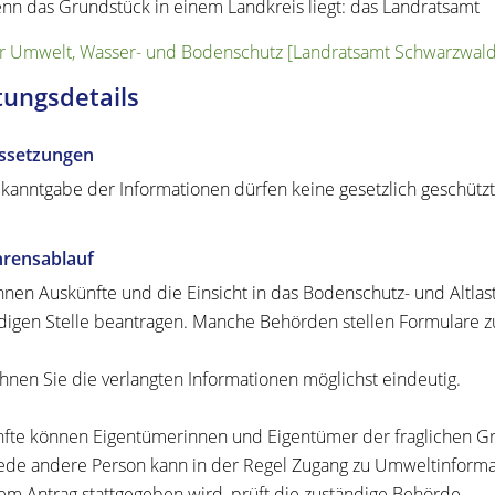
nn das Grundstück in einem Landkreis liegt: das Landratsamt
r Umwelt, Wasser- und Bodenschutz [Landratsamt Schwarzwald-
tungsdetails
ssetzungen
kanntgabe der Informationen dürfen keine gesetzlich geschütz
hrensablauf
nnen Auskünfte und die Einsicht in das Bodenschutz- und Altlas
digen Stelle beantragen. Manche Behörden stellen Formulare z
hnen Sie die verlangten Informationen möglichst eindeutig.
fte können Eigentümerinnen und Eigentümer der fraglichen Gr
ede andere Person kann in der Regel Zugang zu Umweltinforma
em Antrag stattgegeben wird, prüft die zuständige Behörde.