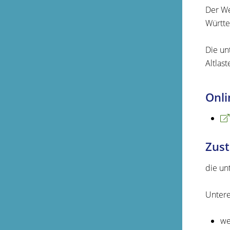
Der We
Württe
Die un
Altlast
Onli
Zust
die un
Untere
we