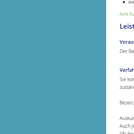
we
Amt fü
Leis
Vorau
Der Be
Verfa
Sie kö
zustän
Bezeic
Auskün
Auch j
Ob Ihr