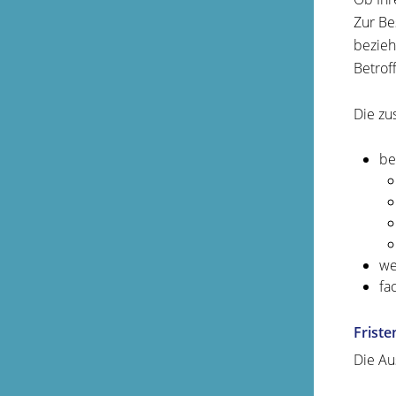
Zur Be
bezieh
Betrof
Die zus
be
we
fa
Friste
Die Au