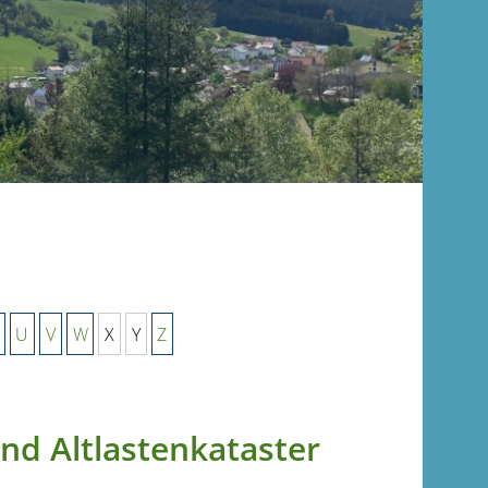
U
V
W
X
Y
Z
d Altlastenkataster