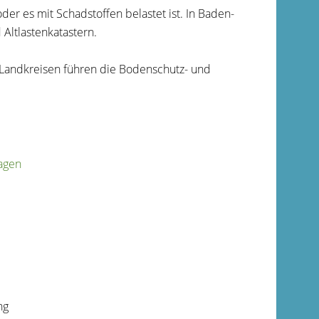
der es mit Schadstoffen belastet ist. In Baden-
Altlastenk
a
tastern.
 Landkreisen führen die Bodenschutz- und
agen
ng