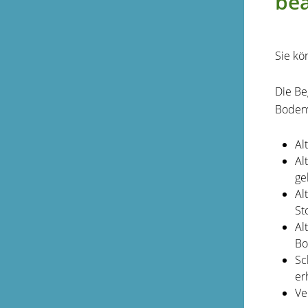
be
Sie kö
Die Be
Boden
Al
Al
ge
Al
St
Al
Bo
Sc
er
Ve