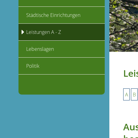
Städtische Einrichtungen
Leistungen A - Z
Lebenslagen
Politik
Lei
A
B
Aus