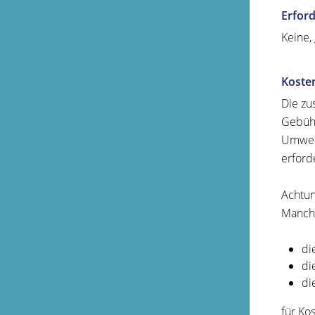
Erford
Keine,
Koste
Die zu
Gebühr
Umwelt
erford
Achtun
Manch
di
di
di
für Ko