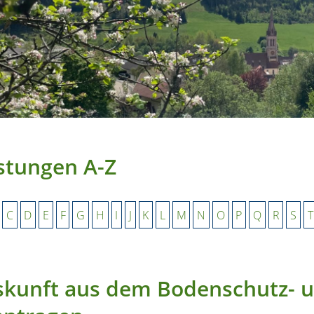
stungen A-Z
C
D
E
F
G
H
I
J
K
L
M
N
O
P
Q
R
S
T
kunft aus dem Bodenschutz- un