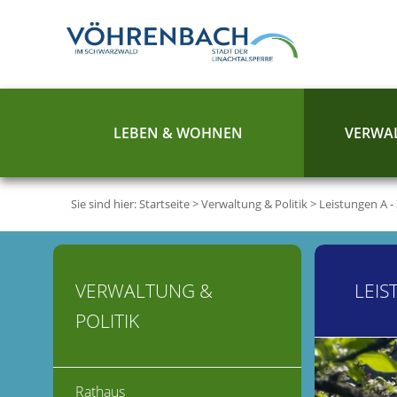
LEBEN & WOHNEN
VERWAL
Sie sind hier:
Startseite
>
Verwaltung & Politik
>
Leistungen A -
VERWALTUNG &
LEIS
POLITIK
Rathaus