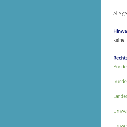
Alle g
Hinwe
keine
Recht
Bunde
Bundes
Landes
Umwelt
Umwel