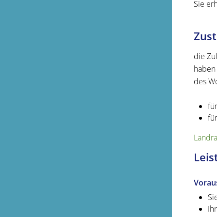
Sie er
Zust
die Zu
haben 
des Wo
fü
fü
Landra
Leis
Vorau
Si
Ih