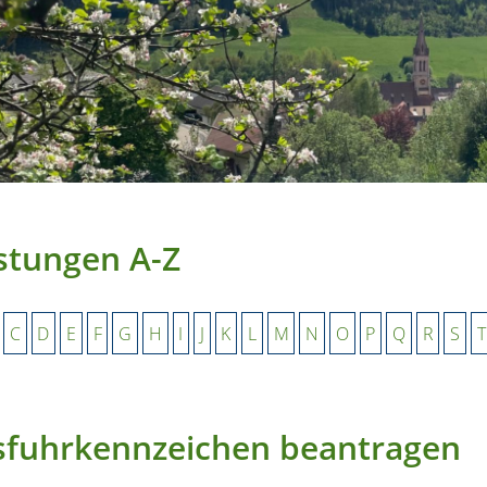
stungen A-Z
C
D
E
F
G
H
I
J
K
L
M
N
O
P
Q
R
S
T
sfuhrkennzeichen beantragen