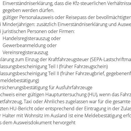
Einverständniserklärung, dass die Kfz-steuerlichen Verhältni
gegeben werden dürfen.
gültiger Personalausweis oder Reisepass der bevollmächtigte
i Minderjährigen: zusätzlich Einverständniserklärung und Aus
i juristischen Personen oder Firmen:
Handelsregisterauszug oder
Gewerbeanmeldung oder
Vereinsregisterauszug
klärung zum Einzug der Kraftfahrzeugsteuer (SEPA-Lastschriftma
lassungsbescheinigung Teil I (früher Fahrzeugschein)
lassungsbescheinigung Teil II (früher Fahrzeugbrief, gegebenenf
meldebestätigung)
rsicherungsbestätigung für Ausfuhrfahrzeuge
chweis einer gültigen Hauptuntersuchung (HU), wenn das Fahrzeug
etfahrzeug, Taxi oder Ähnliches zugelassen war für die gesamte
tzten HU-Bericht oder entsprechend der Eintragung in der Zula
r Halter mit Wohnsitz im Ausland ist eine Meldebestätigung erfor
s dem Ausweisdokument hervorgeht