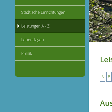
Städtische Einrichtungen
Leistungen A - Z
Lebenslagen
Politik
Lei
A
B
Au