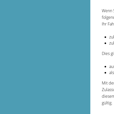
Wenn S
folgen
Ihr Fah
zu
zu
Dies g
au
al
Mit de
Zulass
diesem
gültig.