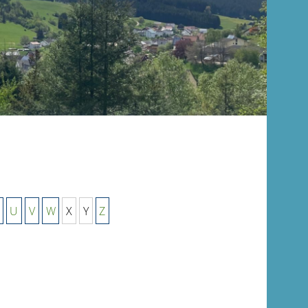
U
V
W
X
Y
Z