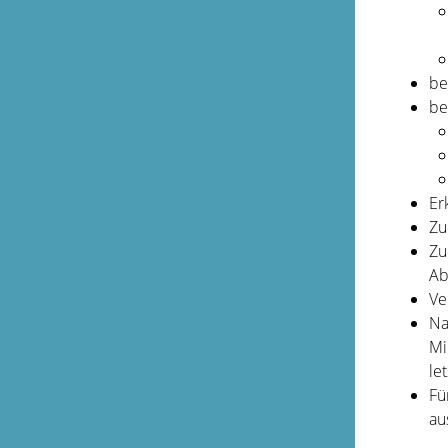
be
be
Er
Zu
Zu
Ab
Ve
Na
Mi
le
Fü
au