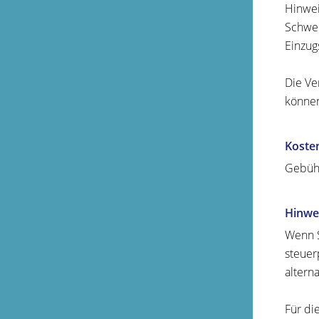
Hinwei
Schwer
Einzug
Die Ve
können
Koste
Gebühr
Hinwe
Wenn S
ste
u
er
altern
Für di