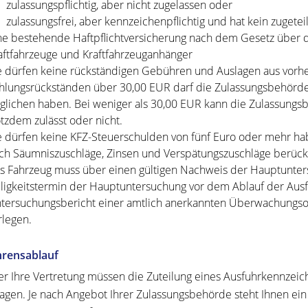
zulassungspflichtig, aber nicht zugelassen oder
zulassungsfrei, aber kennzeichenpflichtig und hat kein zugete
ne bestehende Haftpflichtversicherung nach dem Gesetz über di
aftfahrzeuge und Kraftfahrzeuganhänger
e dürfen keine rückständigen Gebühren und Auslagen aus vor
hlungsrückständen über 30,00 EUR darf die Zulassungsb
e
hörde
glichen haben. Bei weniger als 30,00 EUR kann die Zulassungs
otzdem zulässt oder nicht.
e dürfen keine KFZ-Steuerschulden von fünf Euro oder mehr ha
ch Säumniszuschläge, Zinsen und Verspätungszuschläge b
e
rück
s Fahrzeug muss über einen gültigen Nachweis der
Hauptunter
ligkeit
s
termin der Hauptuntersuchung vor
dem Ablauf der Au
s
tersuchungsbericht einer amtlich anerkannten Überwachungso
rlegen.
hrensablauf
er Ihre Vertretung müssen die Zuteilung eines Ausfuhrkennzei
agen. Je nach Angebot Ihrer Zulassungsbehörde steht Ihnen ei