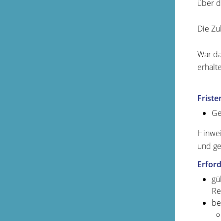
über d
Die Zu
War da
erhalt
Friste
Ge
Hinwei
und ge
Erford
gü
Re
be