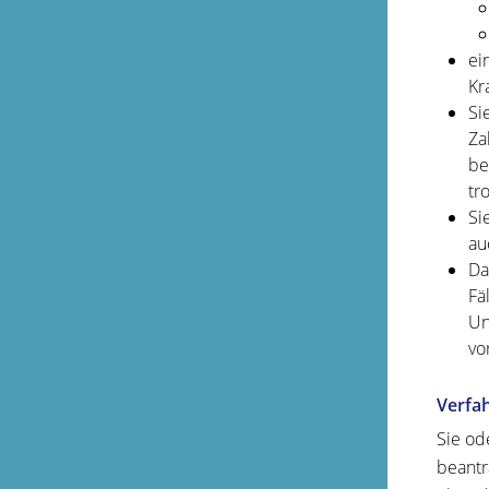
ei
Kr
Si
Za
be
tr
Si
au
Da
Fäl
Un
vo
Verfa
Sie od
beantr