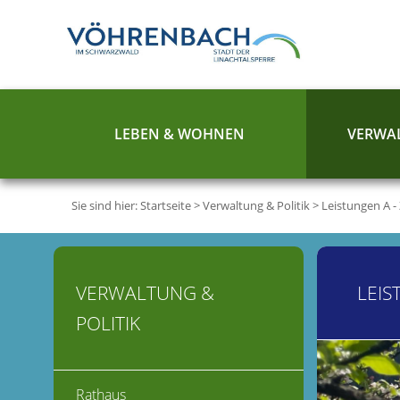
LEBEN & WOHNEN
VERWAL
Sie sind hier:
Startseite
>
Verwaltung & Politik
>
Leistungen A -
VERWALTUNG &
LEIS
POLITIK
Rathaus