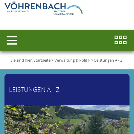
Sie sind hier:
Startseite
>
Verwaltung & Politik
>
Leistungen A - Z
LEISTUNGEN A - Z