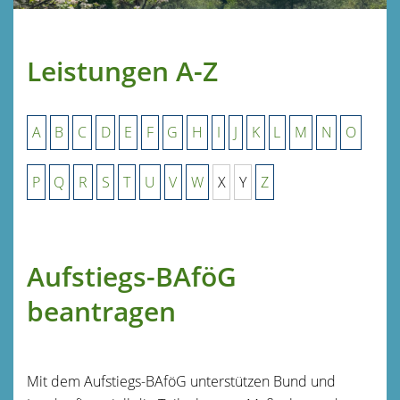
Leistungen A-Z
A
B
C
D
E
F
G
H
I
J
K
L
M
N
O
P
Q
R
S
T
U
V
W
X
Y
Z
Aufstiegs-BAföG
beantragen
Mit dem Aufstiegs-BAföG unterstützen Bund und