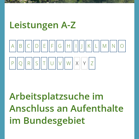
Leistungen A-Z
A
B
C
D
E
F
G
H
I
J
K
L
M
N
O
P
Q
R
S
T
U
V
W
X
Y
Z
Arbeitsplatzsuche im
Anschluss an Aufenthalte
im Bundesgebiet