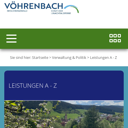
Sie sind hier:
Startseite
>
Verwaltung & Politik
>
Leistungen A - Z
LEISTUNGEN A - Z