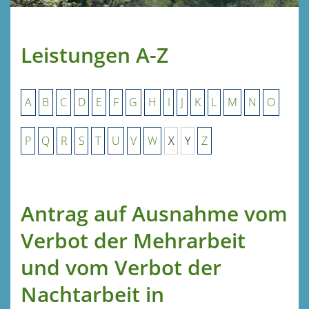
Leistungen A-Z
A
B
C
D
E
F
G
H
I
J
K
L
M
N
O
P
Q
R
S
T
U
V
W
X
Y
Z
Antrag auf Ausnahme vom
Verbot der Mehrarbeit
und vom Verbot der
Nachtarbeit in