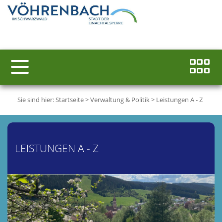
Sie sind hier:
Startseite
>
Verwaltung & Politik
>
Leistungen A - Z
LEISTUNGEN A - Z