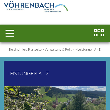
Sie sind hier:
Startseite
>
Verwaltung & Politik
>
Leistungen A - Z
LEISTUNGEN A - Z