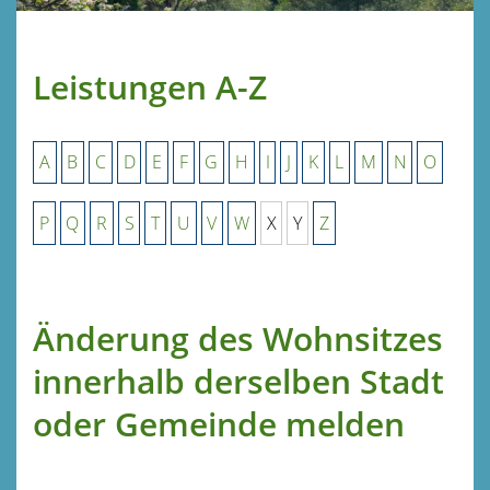
Leistungen A-Z
A
B
C
D
E
F
G
H
I
J
K
L
M
N
O
P
Q
R
S
T
U
V
W
X
Y
Z
Änderung des Wohnsitzes
innerhalb derselben Stadt
oder Gemeinde melden