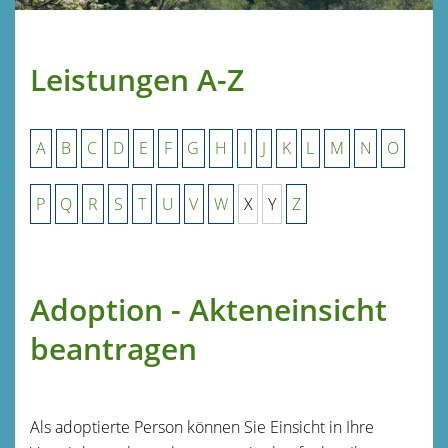
Leistungen A-Z
A
B
C
D
E
F
G
H
I
J
K
L
M
N
O
P
Q
R
S
T
U
V
W
X
Y
Z
Adoption - Akteneinsicht
beantragen
Als adoptierte Person können Sie Einsicht in Ihre