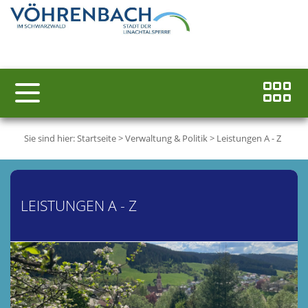
Sie sind hier:
Startseite
>
Verwaltung & Politik
>
Leistungen A - Z
LEISTUNGEN A - Z