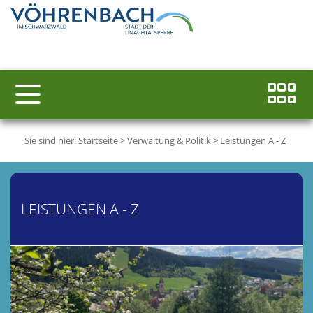
Sie sind hier:
Startseite
>
Verwaltung & Politik
>
Leistungen A - Z
LEISTUNGEN A - Z