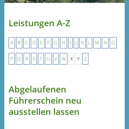
Leistungen A-Z
A
B
C
D
E
F
G
H
I
J
K
L
M
N
O
P
Q
R
S
T
U
V
W
X
Y
Z
Abgelaufenen
Führerschein neu
ausstellen lassen