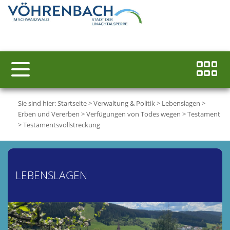
Sie sind hier:
Startseite
>
Verwaltung & Politik
>
Lebenslagen
>
Erben und Vererben
>
Verfügungen von Todes wegen
>
Testament
>
Testamentsvollstreckung
LEBENSLAGEN