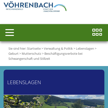
Sie sind hier:
Startseite
>
Verwaltung & Politik
>
Lebenslagen
>
Geburt
>
Mutterschutz
>
Beschäftigungsverbote bei
Schwangerschaft und Stillzeit
LEBENSLAGEN