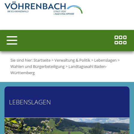
Sie sind hier:
Startseite
>
Verwaltung & Politik
>
Lebenslagen
>
Wahlen und Bürgerbeteiligung
>
Landtagswahl Baden-
Württemberg
LEBENSLAGEN