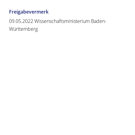
Freigabevermerk
09.05.2022 Wissenschaftsministerium Baden-
Württemberg
Copyright © 2020 - 2021 dvv-bw -
https://www.voehrenbach.de/verwaltung-und-
politik/leistungen+a+-+z