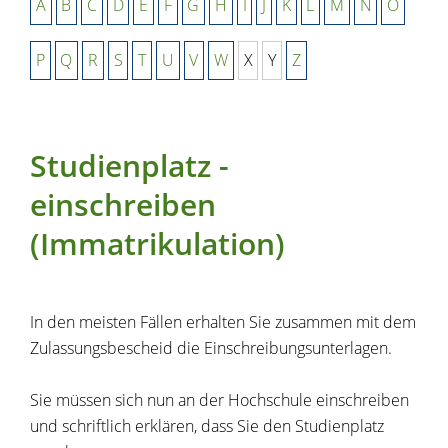
A
B
C
D
E
F
G
H
I
J
K
L
M
N
O
P
Q
R
S
T
U
V
W
X
Y
Z
Studienplatz -
einschreiben
(Immatrikulation)
In den meisten Fällen erhalten Sie zusammen mit dem
Zulassungsbescheid die Einschreibungsunterlagen.
Sie müssen sich nun an der Hochschule einschreiben
und schriftlich erklären, dass Sie den Studienplatz