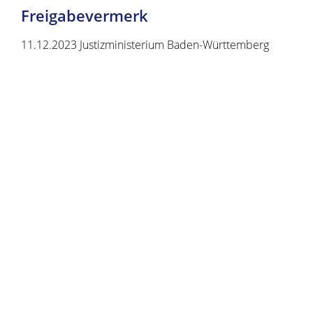
Freigabevermerk
11.12.2023
Justizministerium Baden-Württemberg
Copyright © 2020 - 2021 dvv-bw -
https://www.voehrenbach.de/verwaltung-und-
politik/lebenslagen