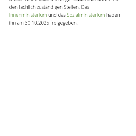
den fachlich zuständigen Stellen. Das
Innenministerium
und das
Sozialministerium
haben
ihn am 30.10.2025 freigegeben.
Copyright © 2020 - 2021 dvv-bw -
https://www.voehrenbach.de/verwaltung-und-
politik/lebenslagen