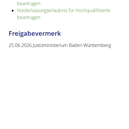
beantragen
Niederlassungserlaubnis für Hochqualifizierte
beantragen
Freigabevermerk
25.06.2026 Justizministerium Baden-Württemberg
Copyright © 2020 - 2021 dvv-bw -
https://www.voehrenbach.de/verwaltung-und-
politik/lebenslagen