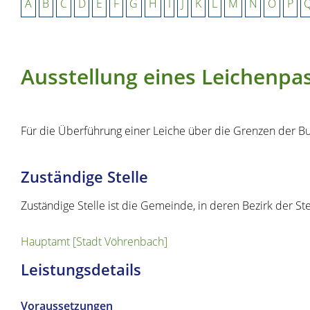
A
B
C
D
E
F
G
H
I
J
K
L
M
N
O
P
Ausstellung eines Leichenpa
Für die Überführung einer Leiche über die Grenzen der B
Zuständige Stelle
Zuständige Stelle ist die Gemeinde, in deren Bezirk der Ster
Hauptamt [Stadt Vöhrenbach]
Leistungsdetails
Voraussetzungen