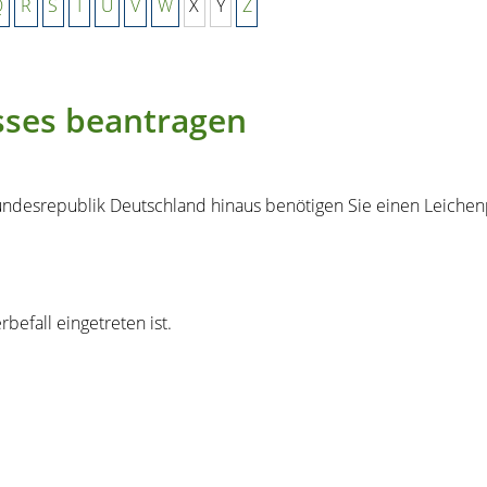
Q
R
S
T
U
V
W
X
Y
Z
sses beantragen
undesrepublik Deutschland hinaus benötigen Sie einen Leichen
befall eingetreten ist.