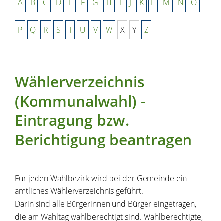
A
B
C
D
E
F
G
H
I
J
K
L
M
N
O
P
Q
R
S
T
U
V
W
X
Y
Z
Wählerverzeichnis
(Kommunalwahl) -
Eintragung bzw.
Berichtigung beantragen
Für jeden Wahlbezirk wird bei der Gemeinde ein
amtliches Wählerverzeichnis geführt.
Darin sind alle Bürgerinnen und Bürger eingetragen,
die am Wahltag wahlberechtigt sind. Wahlberechtigte,