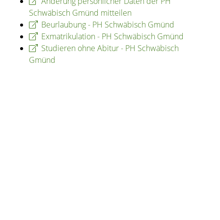
Änderung persönlicher Daten der PH
Schwäbisch Gmünd mitteilen
Beurlaubung - PH Schwäbisch Gmünd
Exmatrikulation - PH Schwäbisch Gmünd
Studieren ohne Abitur - PH Schwäbisch
Gmünd
Copyright © 2020 - 2021 dvv-bw -
https://www.voehrenbach.de/verwaltung-und-
politik/staedtische+einrichtungen