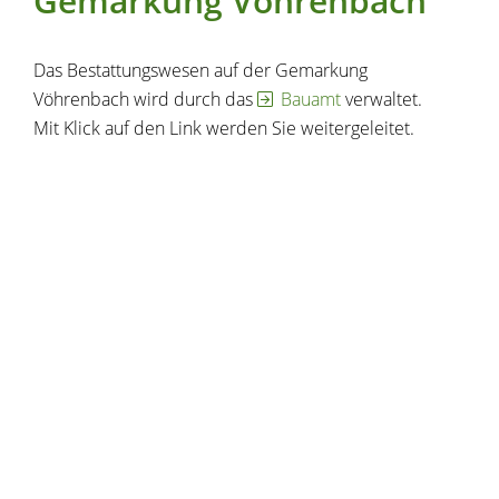
Gemarkung Vöhrenbach
Das Bestattungswesen auf der Gemarkung
Vöhrenbach wird durch das
Bauamt
verwaltet.
Mit Klick auf den Link werden Sie weitergeleitet.
Copyright © 2021 - 2023 dvv-bw -
https://www.voehrenbach.de/verwaltung-und-
politik/staedtische+einrichtungen/http_cms_voehrenbach