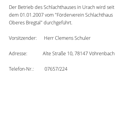
Der Betrieb des Schlachthauses in Urach wird seit
dem 01.01.2007 vom "Förderverein Schlachthaus
Oberes Bregtal" durchgeführt.
Vorsitzender: Herr Clemens Schuler
Adresse: Alte Straße 10, 78147 Vöhrenbach
Telefon-Nr.: 07657/224
Copyright © 2020 dvv-bw -
https://www.voehrenbach.de/verwaltung-und-
politik/staedtische+einrichtungen/schlachthaus