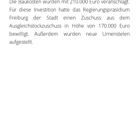
Die Baukosten wurden mit 210.000 Euro veranschlagt.
Für diese Investition hatte das Regierungspräsidium
Freiburg der Stadt einen Zuschuss aus dem
Ausgleichstockzuschuss in Höhe von 170.000 Euro
bewilligt. Außerdem wurden neue Urnenstelen
aufgestellt.
Copyright © 2020 - 2025 dvv-bw -
https://www.voehrenbach.de/wirtschaft-und-
bauen/bestattungswesen