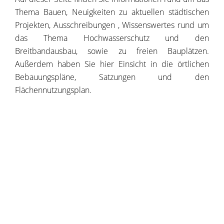
Thema Bauen, Neuigkeiten zu aktuellen städtischen
Projekten, Ausschreibungen , Wissenswertes rund um
das Thema Hochwasserschutz und den
Breitbandausbau, sowie zu freien Bauplätzen.
Außerdem haben Sie hier Einsicht in die örtlichen
Bebauungspläne, Satzungen und den
Flächennutzungsplan.
Copyright © 2020 - 2021 dvv-bw -
https://www.voehrenbach.de/wirtschaft-und-
bauen/planen+und+bauen