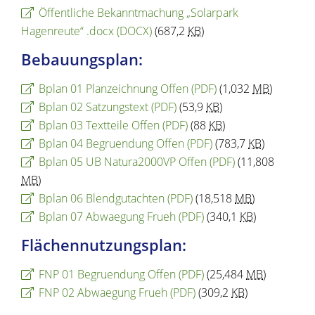
Öffentliche Bekanntmachung „Solarpark
Hagenreute“ .docx
(DOCX)
(687,2
KB
)
Bebauungsplan:
Bplan 01 Planzeichnung Offen
(PDF)
(1,032
MB
)
Bplan 02 Satzungstext
(PDF)
(53,9
KB
)
Bplan 03 Textteile Offen
(PDF)
(88
KB
)
Bplan 04 Begruendung Offen
(PDF)
(783,7
KB
)
Bplan 05 UB Natura2000VP Offen
(PDF)
(11,808
MB
)
Bplan 06 Blendgutachten
(PDF)
(18,518
MB
)
Bplan 07 Abwaegung Frueh
(PDF)
(340,1
KB
)
Flächennutzungsplan:
FNP 01 Begruendung Offen
(PDF)
(25,484
MB
)
FNP 02 Abwaegung Frueh
(PDF)
(309,2
KB
)
Copyright © 2026 dvv-bw -