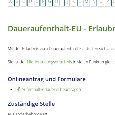
A
B
C
D
E
F
G
H
I
J
K
L
M
N
O
P
Daueraufenthalt-EU - Erlaub
Mit der Erlaubnis zum Daueraufenthalt-EU dürfen sich aus
Sie ist der
Niederlassungserlaubnis
in vielen Punkten gleic
Onlineantrag und Formulare
Aufenthaltserlaubnis beantragen
Zuständige Stelle
Ausländerbehörde ist