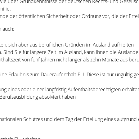
wie über Grundkenntnisse der deutschen Rechts- und Gesellsc
ilie.
nde der öffentlichen Sicherheit oder Ordnung vor, die der Ert
n auch:
tten, sich aber aus beruflichen Gründen im Ausland aufhielten
en. Sind Sie für längere Zeit im Ausland, kann Ihnen die Aus
thaltszeit von fünf Jahren nicht
länger als zehn Monate aus ber
eine Erlaubnis zum Daueraufenthalt-E
U
. Diese ist nur ungültig 
ng eines oder einer langfristig Aufenthaltsberechtigten erhalte
 Berufsausbildung absolviert haben
nationalen Schutzes und dem Tag der Erteilung eines aufgrund