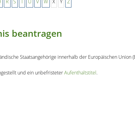
Q
R
S
T
U
V
W
X
Y
Z
nis beantragen
ländische Staatsangehörige innerhalb der Europäischen Union (
hgestellt und ein unbefristeter
Aufenthaltstitel
.