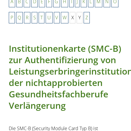
A
B
C
D
E
F
G
H
I
J
K
L
M
N
O
P
Q
R
S
T
U
V
W
X
Y
Z
Institutionenkarte (SMC-B)
zur Authentifizierung von
Leistungserbringerinstitutio
der nichtapprobierten
Gesundheitsfachberufe
Verlängerung
Die SMC-B (Security Module Card Typ B) ist