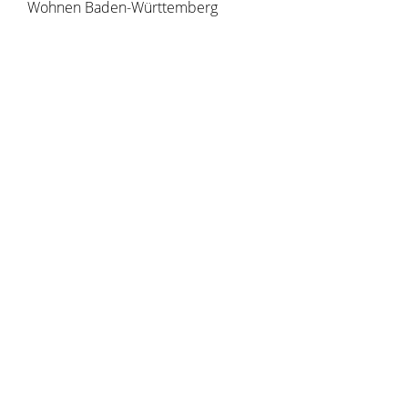
Wohnen Baden-Württemberg
Copyright © 2020 - 2021 dvv-bw -
https://www.voehrenbach.de/verwaltung-und-
politik/leistungen+a+-+z