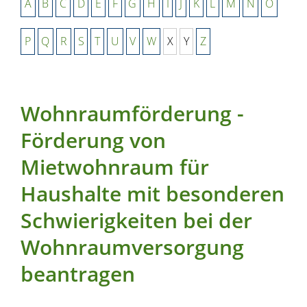
A
B
C
D
E
F
G
H
I
J
K
L
M
N
O
P
Q
R
S
T
U
V
W
X
Y
Z
Wohnraumförderung -
Förderung von
Mietwohnraum für
Haushalte mit besonderen
Schwierigkeiten bei der
Wohnraumversorgung
beantragen