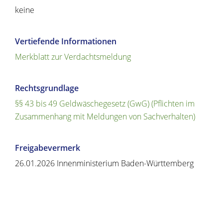
keine
Vertiefende Informationen
Merkblatt zur Verdachtsmeldung
Rechtsgrundlage
§§ 43 bis 49 Geldwäschegesetz (GwG) (Pflichten im
Zusammenhang mit Meldungen von Sachverhalten)
Freigabevermerk
26.01.2026 Innenministerium Baden-Württemberg
Copyright © 2020 - 2021 dvv-bw -
https://www.voehrenbach.de/verwaltung-und-
politik/leistungen+a+-+z