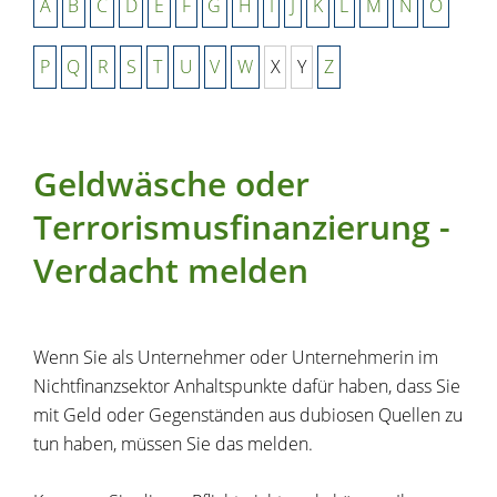
A
B
C
D
E
F
G
H
I
J
K
L
M
N
O
P
Q
R
S
T
U
V
W
X
Y
Z
Geldwäsche oder
Terrorismusfinanzierung -
Verdacht melden
Wenn Sie als Unternehmer oder Unternehmerin im
Nichtfinanzsektor Anhaltspunkte dafür haben, dass Sie
mit Geld oder Gegenständen aus dubiosen Quellen zu
tun haben, müssen Sie das melden.