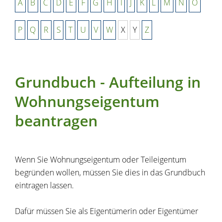
A
B
C
D
E
F
G
H
I
J
K
L
M
N
O
P
Q
R
S
T
U
V
W
X
Y
Z
Grundbuch - Aufteilung in
Wohnungseigentum
beantragen
Wenn Sie Wohnungseigentum oder Teileigentum
begründen wollen, müssen Sie dies in das Grundbuch
eintragen lassen.
Dafür müssen Sie als Eigentümerin oder Eigentümer