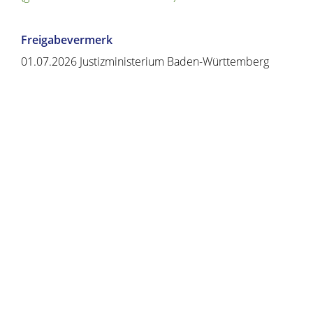
Freigabevermerk
01.07.2026 Justizministerium Baden-Württemberg
Copyright © 2020 - 2021 dvv-bw -
https://www.voehrenbach.de/verwaltung-und-
politik/leistungen+a+-+z