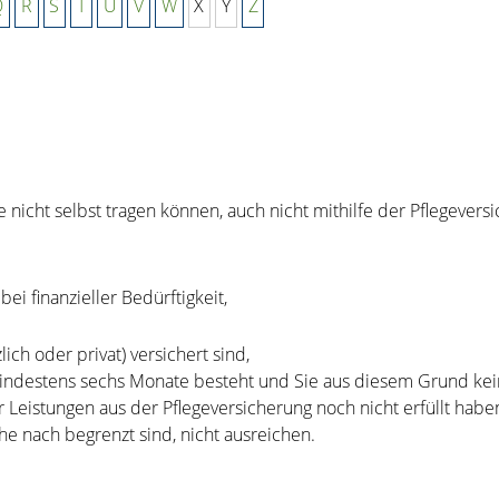
Q
R
S
T
U
V
W
X
Y
Z
 nicht selbst tragen können, auch nicht mithilfe der Pflegeversi
ei finanzieller Bedürftigkeit,
lich oder privat) versichert sind,
ür mindestens sechs Monate besteht und Sie aus diesem Grund ke
ür Leistungen aus der Pflegeversicherung noch nicht erfüllt habe
he nach begrenzt sind, nicht ausreichen.