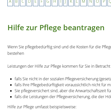
A
B
C
D
E
F
G
H
I
J
K
L
M
N
O
P
Hilfe zur Pflege beantragen
Wenn Sie pflegebedürftig sind und die Kosten für die Pflege
bestehen
Leistungen der Hilfe zur Pflege kommen für Sie in Betracht b
falls Sie nicht in der sozialen Pflegeversicherung (gesetz
falls Ihre Pflegebedürftigkeit voraussichtlich nicht f
Sie pflegeversichert sind, aber die Anwartschaftszeit f
falls die Leistungen der Pflegeversicherung, die der Hö
Hilfe zur Pflege umfasst beispielsweise: