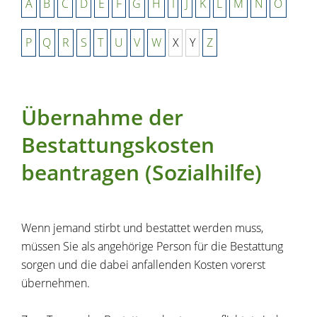
A
B
C
D
E
F
G
H
I
J
K
L
M
N
O
P
Q
R
S
T
U
V
W
X
Y
Z
Übernahme der
Bestattungskosten
beantragen (Sozialhilfe)
Wenn jemand stirbt und bestattet werden muss,
müssen Sie als angehörige Person für die Bestattung
sorgen und die dabei anfallenden Kosten vorerst
übernehmen.