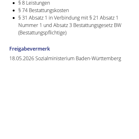
§ 8
Leistungen
§ 74 Bestattungskosten
§ 31 Absatz 1 in Verbindung mit § 21 Absatz 1
Nummer 1 und Absatz 3 Bestattungsgesetz BW
(Bestattungspflichtige)
Freigabevermerk
18.05.2026
Sozialministerium Baden-Württemberg
Copyright © 2020 - 2021 dvv-bw -
https://www.voehrenbach.de/verwaltung-und-
politik/leistungen+a+-+z