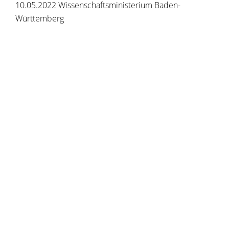
10.05.2022 Wissenschaftsministerium Baden-
Württemberg
Copyright © 2020 - 2021 dvv-bw -
https://www.voehrenbach.de/verwaltung-und-
politik/leistungen+a+-+z