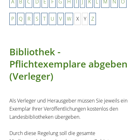
A
B
C
D
E
F
G
H
I
J
K
L
M
N
O
P
Q
R
S
T
U
V
W
X
Y
Z
Bibliothek -
Pflichtexemplare abgeben
(Verleger)
Als Verleger und Herausgeber müssen Sie jeweils ein
Exemplar Ihrer Veröffentlichungen kostenlos den
Landesbibliotheken übergeben.
Durch diese Regelung soll die gesamte