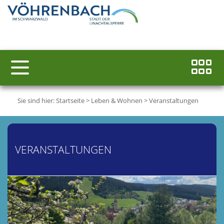
Sie sind hier:
Startseite
>
Leben & Wohnen
>
Veranstaltungen
VERANSTALTUNGEN