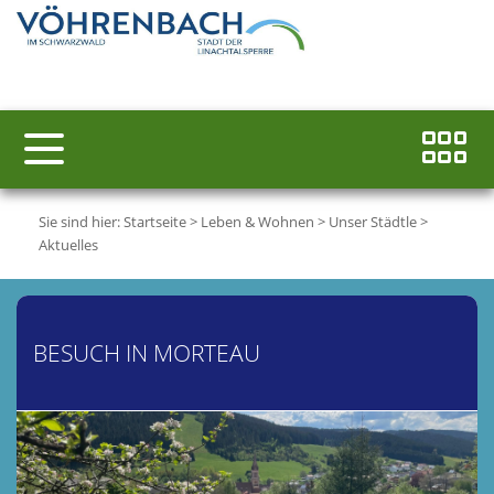
Sie sind hier:
Startseite
>
Leben & Wohnen
>
Unser Städtle
>
Aktuelles
BESUCH IN MORTEAU