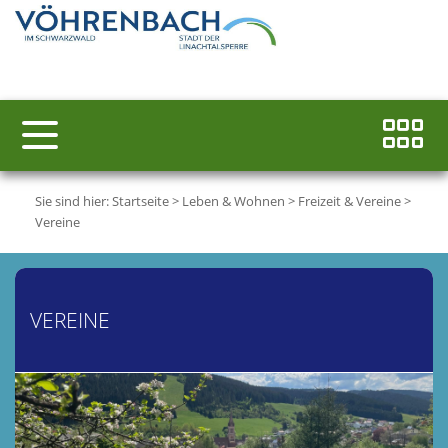
Sie sind hier:
Startseite
>
Leben & Wohnen
>
Freizeit & Vereine
>
Vereine
VEREINE