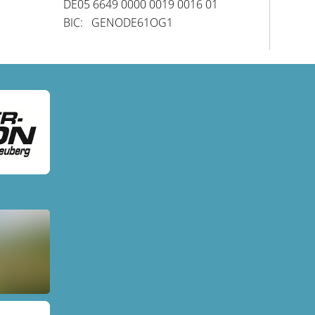
DE05 6649 0000 0019 0016 01
BIC: GENODE61OG1