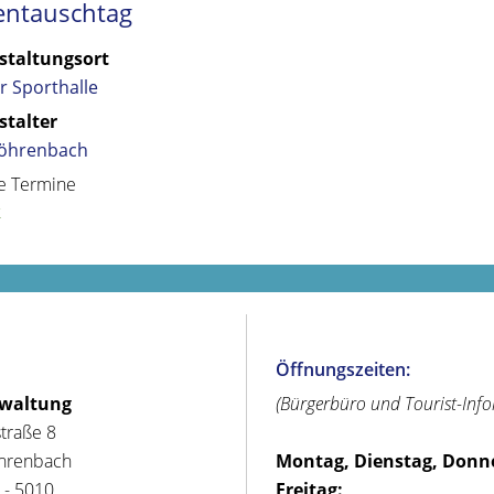
ntauschtag
staltungsort
r Sporthalle
stalter
öhrenbach
e Termine
k
Öffnungszeiten:
rwaltung
(Bürgerbüro und Tourist-Inf
straße 8
hrenbach
Montag, Dienstag, Donn
 - 5010
Freitag: