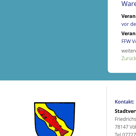
Ware
Veran
vor de
Veran
FFW V
weiter
Zurüc
Kontakt:
Stadtve
Friedrich
78147 Vö
Tel 07727