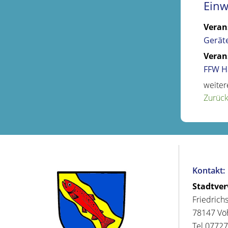
Ein
Veran
Gerät
Veran
FFW H
weiter
Zurüc
Kontakt:
Stadtve
Friedrich
78147 Vö
Tel 07727