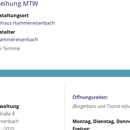
weihung MTW
staltungsort
ehaus Hammereisenbach
stalter
ammereisenbach
e Termine
k
Öffnungszeiten:
rwaltung
(Bürgerbüro und Tourist-Inf
straße 8
hrenbach
Montag, Dienstag, Donn
 - 5010
Freitag: