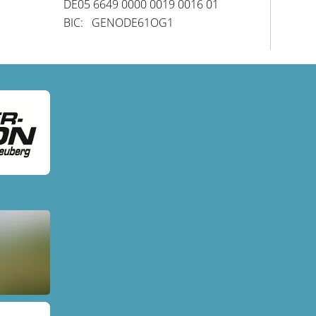
DE05 6649 0000 0019 0016 01
BIC: GENODE61OG1