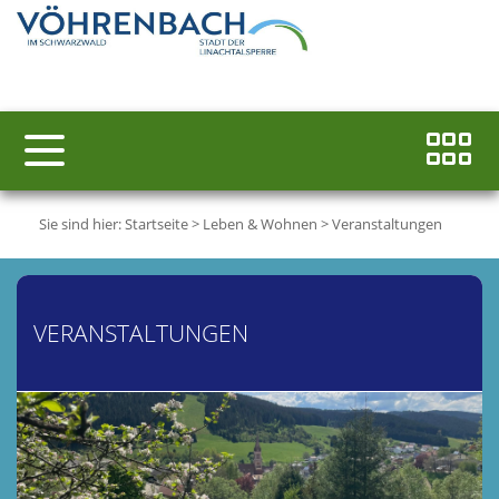
Sie sind hier:
Startseite
>
Leben & Wohnen
>
Veranstaltungen
VERANSTALTUNGEN